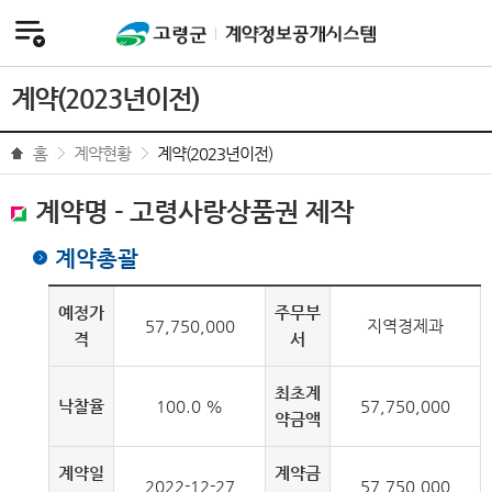
전체메뉴
계약(2023년이전)
홈
계약현황
계약(2023년이전)
계약명 - 고령사랑상품권 제작
계약총괄
예정가
주무부
57,750,000
지역경제과
격
서
최초계
낙찰율
100.0 %
57,750,000
약금액
계약일
계약금
2022-12-27
57,750,000