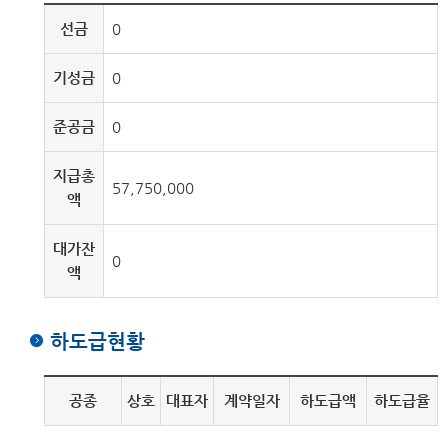
선금
0
기성금
0
준공금
0
지급총
57,750,000
액
대가잔
0
액
하도급현황
공종
상호
대표자
계약일자
하도급액
하도급율