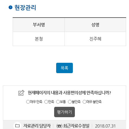
현장관리
부서명
성명
본청
진주혜
목록
현재페이지의 내용과 사용편의성에 만족하십니까?
매우 만족
만족
보통
불만족
매우 불만족
자료관리 담당자
(☎)
최근자료수정일
2018.07.31