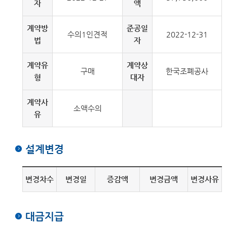
자
액
계약방
준공일
수의1인견적
2022-12-31
법
자
계약유
계약상
구매
한국조폐공사
형
대자
계약사
소액수의
유
설계변경
변경차수
변경일
증감액
변경금액
변경사유
대금지급